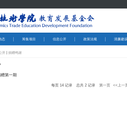
动态
筹集项目
信息公开
政策法规
清廉建
公开
捐赠鸣谢
户
年捐赠第一期
每页
14
记录
总共
2
记录
第一页
<<上一