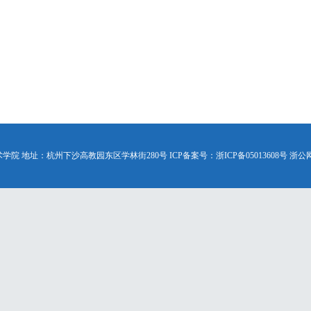
学院 地址：杭州下沙高教园东区学林街280号 ICP备案号：浙ICP备05013608号 浙公网安备 